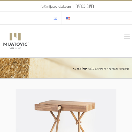
Ski
חיוג מהיר
info@mijatovicltd.com
|
t
conten
דף הבית
»
מוצרי עץ
»
ריהוט מעץ מלא
»
שולחנות עץ