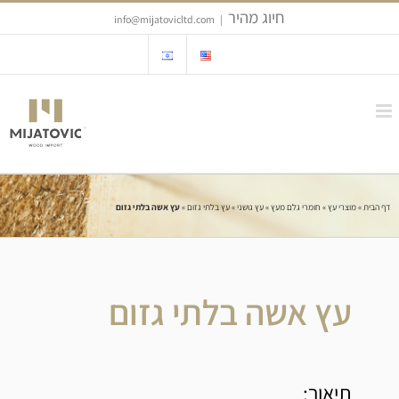
Ski
חיוג מהיר
info@mijatovicltd.com
|
t
conten
דף הבית
»
מוצרי עץ
»
חומרי גלם מעץ
»
עץ גושני
»
עץ בלתי גזום
»
עץ אשה בלתי גזום
עץ אשה בלתי גזום
תיאור: