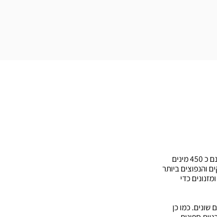
עץ אלון בלתי גזום מגיע בצורתו הטבעית במרקם קשה וגס, ולאחר גימור והקצעה מתקבל מרקם חלק ועדין ( תלוי ברמת הגימור ). ישנם כ 450 מינים
ם והנפוצים ביותר
מזנונים כדי
 שונים. כמו כן
בניית ספינות