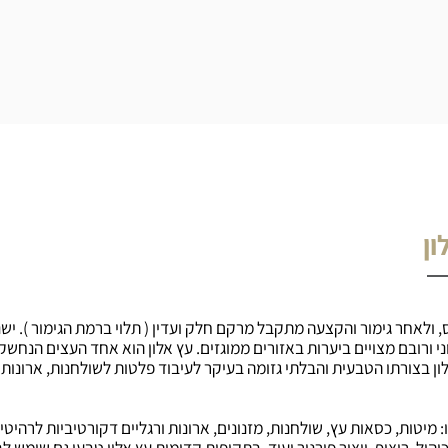
ון
י ורובם מצויים ביערות באזורים ממוגזים. עץ אלון הוא אחד העצים הנחשקי
ון בצורתו הטבעית והבלתי גזומה בעיקר לעיבוד פלטות לשולחנות, ארונות ו
ו: מיטות, כסאות עץ, שולחנות, מזנונים, ארונות ורגליים דקורטיביות לרהיטים
כוהול, ריצוף, ייצור פורניר ועוד. בתקופות קדומות עץ אלון טבעי גם שימש ל