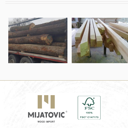
קורות עץ לבן
בולי עץ אלון