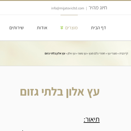
Ski
חיוג מהיר
t
info@mijatovicltd.com
|
conten
דף הבית
מוצרים
אודות
שירותים
דף הבית
»
מוצרי עץ
»
חומרי גלם מעץ
»
עץ גושני
»
עץ אלון
»
עץ אלון בלתי גזום
עץ אלון בלתי גזום
תיאור: