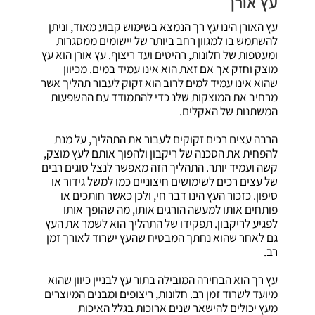
עץ אורן
עץ האורן הינו עץ רך הנמצא בשימוש קבוע מאוד, וניתן
להשתמש בו למגוון רחב ביותר של יישומים ממסגרות
ומעטפות של חלונות, רהיטים ועד ריצוף. עץ אורן הוא עץ
מוצק וחזק אך אם זאת הוא אינו עמיד במים. מכיוון
שהוא אינו עמיד למים לרוב הוא זקוק לעבור תהליך אשר
מרחיב את המוצקות שלנ כדי להתמודד עם ההשפעות
המשתנות של האקלים.
הרבה עצים רכים זקוקים לעבור את התהליך, על מנת
להפחית את הסכנה של ריקבון ולהפוך אותם לעץ מוצק,
קשה ועמיד יותר. התהליך הזה מאפשר לנצל סוגים רבים
של עצים רכים לשימושים חיצוניים כמו למשל גידור או
סיפון. כזכור העץ הינו דבר חי, ולכן כאשר חותכים או
פותחים אותו למעשה הורגים אותו, מה שהופך אותו
לפגיע לריקבון. תפקידו של התהליך הוא לשמר את העץ
גם לאחר שהוא נחתך המבטיח שהעץ ישרוד לאורך זמן
רב.
עץ רך הוא הבחירה המובילה בתור עץ לבניין כיוון שהוא
מיועד לשרוד זמן רב. חלונות, ריצופים ומבנים המיוצרים
מעץ יכולים להישאר שנים ארוכות בגלל האיכות