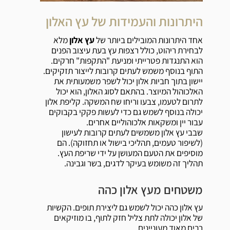
היתרונות והעמידות של עץ האלון
אחד היתרונות המובילים ביותר של
עץ אלון
מלא
לבחירת ריהוט, כולל רצפות עץ בעת עיצוב הפנים
הוא התנגדות פטרייתי ומניעת "התקפות" חרקים.
התוף בנוסף משמש לעתים קרובות לייצור תזקיקים.
יישון בתוך חביות אלון יכול לשפר משמעותית את
האלכוהול המיוצר. בהתאם לסוג האלון, הוא יכול
לתרום לטעמו, צבעו וריחו שח המשקה. קליפת אלון
יכולה בנוסף לשמש גם כדי לעשות פקקי בקבוקים
עבור יין ומשקאות אלכוהוליים אחרים.
שבבי עץ אלון משמשים לעתים קרובות לעישון
(לשיפור טעמים, תהליכי בישול או תחזוקה). הם
מוסיפים את הטעם המעושן על ידי שריפת העץ.
תהליך זה משומש בעיקר לדגים, בשר וגבינה.
משטחים מעץ אלון כהה
עץ אלון כהה יכול לשמש גם ליצירת תופים. הקשיות
של אלון יכולה לתת צליל חזק לתוף, בו מוזיקאים
רבים מאוד מעוניינים.